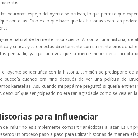
onsciente.
las neuronas espejo del oyente se activan, lo que permite que expe
ifique con ellas. Esto es lo que hace que las historias sean tan poder
nta​.
nguaje natural de la mente inconsciente. Al contar una historia, de
lítica y crítica, y te conectas directamente con su mente emocional e 
tas persuadir, ya que una vez que la mente inconsciente acepta un
 el oyente se identifica con la historia, también se predispone d
me sucedía cuando era niño después de ver una película de Bru
os karatekas. Así, cuando mi papá me preguntó si quería entrenar 
, descubrí que ser golpeado no era tan agradable como se veía en la
istorias para Influenciar
ón de influir no es simplemente compartir anécdotas al azar. Es un p
presento un proceso paso a paso para utilizar historias de manera efe