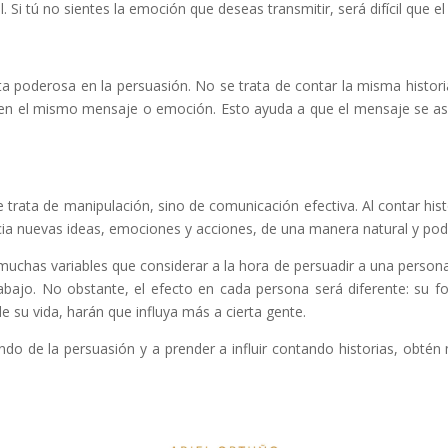
l. Si tú no sientes la emoción que deseas transmitir, será difícil que el 
a poderosa en la persuasión. No se trata de contar la misma histori
ercen el mismo mensaje o emoción. Esto ayuda a que el mensaje se a
e trata de manipulación, sino de comunicación efectiva. Al contar hist
cia nuevas ideas, emociones y acciones, de una manera natural y pod
uchas variables que considerar a la hora de persuadir a una persona. 
trabajo. No obstante, el efecto en cada persona será diferente: su f
 su vida, harán que influya más a cierta gente.
ndo de la persuasión y a prender a influir contando historias, obtén 