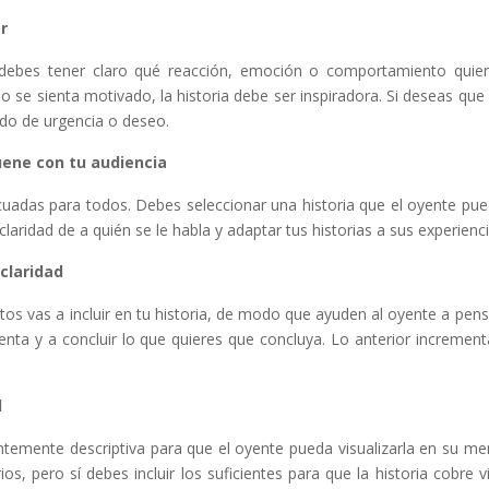
r
 debes tener claro qué reacción, emoción o comportamiento quiere
o se sienta motivado, la historia debe ser inspiradora. Si deseas que
ido de urgencia o deseo.
uene con tu audiencia
cuadas para todos. Debes seleccionar una historia que el oyente pu
 claridad de a quién se le habla y adaptar tus historias a sus experienci
 claridad
tos vas a incluir en tu historia, de modo que ayuden al oyente a pens
enta y a concluir lo que quieres que concluya. Lo anterior incrementar
l
entemente descriptiva para que el oyente pueda visualizarla en su me
os, pero sí debes incluir los suficientes para que la historia cobre