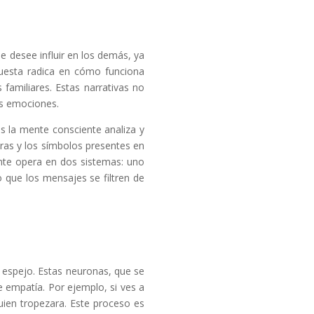
ue desee influir en los demás, ya
puesta radica en cómo funciona
familiares. Estas narrativas no
as emociones.
s la mente consciente analiza y
oras y los símbolos presentes en
nte opera en dos sistemas: uno
o que los mensajes se filtren de
s espejo. Estas neuronas, que se
 empatía. Por ejemplo, si ves a
uien tropezara. Este proceso es