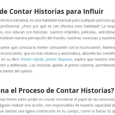
de Contar Historias para Influir
técnica narrativa, es una habilidad esencial para cualquier persona q
profesional. ¿Pero por qué es tan efectiva esta habilidad? La res
 nos educan con historias: cuentos infantiles, películas, anécdotas 
 moldean nuestra percepción del mundo, nuestras creencias y nuestr
uente que conecta la mente consciente con la inconsciente. Mientra
 inconsciente, que es más intuitiva y automática, absorbe las metáf
 en su libro
Pensar rápido, pensar despacio
, explica que nuestra me
lento y deliberado. Las historias apelan al primer sistema, permitiend
a mente del oyente​.
na el Proceso de Contar Historias?
rias tienen tanto poder es crucial considerar el papel de las neurona
guien realizar una acción, son responsables de nuestra capacidad de
que sientas una ligera contracción en tu cuerpo, como si fueras tú q